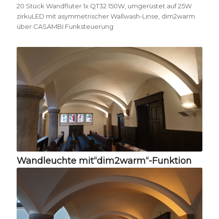
20 Stück Wandfluter 1x QT32 150W, umgerüstet auf 25W
zirkuLED mit asymmetrischer Wallwash-Linse, dim2warm
über CASAMBI Funksteuerung
Wandleuchte mit“dim2warm“-Funktion