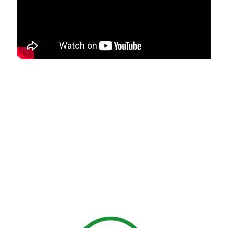
„reuse statt
recycle“